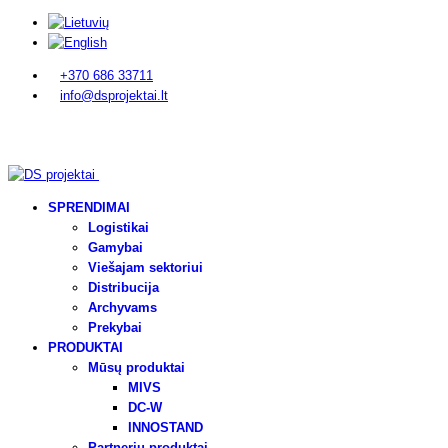
+370 686 33711
info@dsprojektai.lt
SPRENDIMAI
Logistikai
Gamybai
Viešajam sektoriui
Distribucija
Archyvams
Prekybai
PRODUKTAI
Mūsų produktai
MIVS
DC-W
INNOSTAND
Partnerių produktai