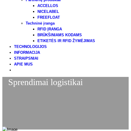
ACCELLOS
NICELABEL
FREEFLOAT
Techninė įranga
RFID ĮRANGA
BRŪKŠINIAMS KODAMS
ETIKETĖS IR RFID ŽYMĖJIMAS
TECHNOLOGIJOS
INFORMACIJA
STRAIPSNIAI
APIE MUS
Sprendimai logistikai